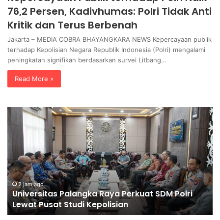
76,2 Persen, Kadivhumas: Polri Tidak Anti
Kritik dan Terus Berbenah
Jakarta – MEDIA COBRA BHAYANGKARA NEWS Kepercayaan publik
terhadap Kepolisian Negara Republik Indonesia (Polri) mengalami
peningkatan signifikan berdasarkan survei Litbang…
Read More »
U
P
n
o
i
l
v
d
e
a
r
J
s
a
i
t
2 jam ago
Universitas Palangka Raya Perkuat SDM Polri
t
i
Lewat Pusat Studi Kepolisian
a
m
s
G