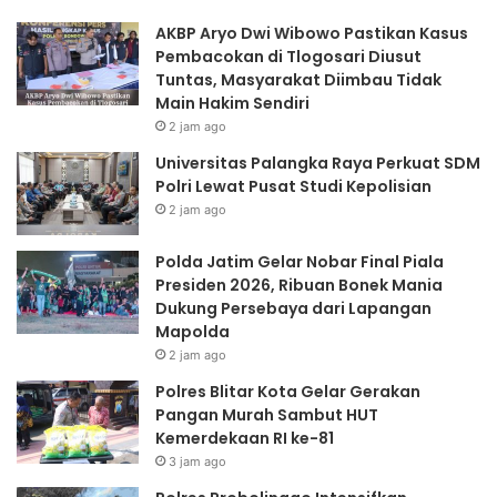
P
e
AKBP Aryo Dwi Wibowo Pastikan Kasus
a
l
Pembacokan di Tlogosari Diusut
l
a
Tuntas, Masyarakat Diimbau Tidak
a
r
Main Hakim Sendiri
n
N
2 jam ago
g
o
k
b
Universitas Palangka Raya Perkuat SDM
a
a
Polri Lewat Pusat Studi Kepolisian
R
r
2 jam ago
a
F
y
i
Polda Jatim Gelar Nobar Final Piala
a
n
Presiden 2026, Ribuan Bonek Mania
P
a
Dukung Persebaya dari Lapangan
e
l
Mapolda
r
P
2 jam ago
k
i
u
a
Polres Blitar Kota Gelar Gerakan
a
l
Pangan Murah Sambut HUT
t
a
Kemerdekaan RI ke-81
S
P
3 jam ago
D
r