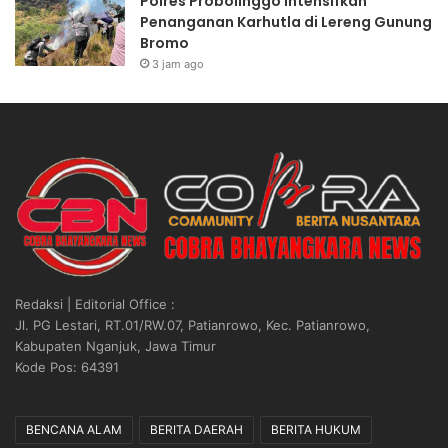
Polres Probolinggo Intensifkan
M
e
Penanganan Karhutla di Lereng Gunung
P
s
Bromo
o
i
3 jam ago
l
d
r
e
i
n
L
2
e
0
w
2
a
6
t
,
P
R
u
i
s
b
a
u
Redaksi | Editorial Office :
t
a
Jl. PG Lestari, RT.01/RW.07, Patianrowo, Kec. Patianrowo,
S
n
Kabupaten Nganjuk, Jawa Timur
t
B
Kode Pos: 64391
u
o
d
n
i
e
BENCANA ALAM
BERITA DAERAH
BERITA HUKUM
K
k