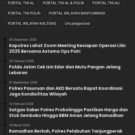
PORTAL TNI AL
PORTAL TNI AL & POLRI
PORTAL TNI AU
a
r
PORTAL TNI POLRI
PORTAL WILAYAH BANYUWANGI
i
L
PORTAL WILAYAH KALTENG
Uncategorized
a
p
05 Desember 2025
a
Kapolres Lahat Zoom Meeting Kesiapan Operasi Lilin
n
2025 Bersama Astama Ops Polri
g
a
25 Februari 2026
Polda Jatim Cek Izin Edar dan Mutu Pangan Jelang
n
Lebaran
M
a
01 September 2025
p
Polres Pasuruan dan AKD Bersatu Rapat Koordinasi
o
Jaga Kondisifitas Wilayah
l
12 Februari 2026
d
Satgas Saber Polres Probolinggo Pastikan Harga dan
a
Stok Sembako Hingga BBM Aman Jelang Ramadhan
18 Maret 2025
Ramadhan Berkah, Polres Pelabuhan Tanjungperak