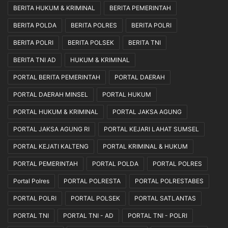
BERITA HUKUM & KRIMINAL
BERITA PEMERINTAH
e
M
p
a
BERITA POLDA
BERITA POLRES
BERITA POLRI
o
n
l
i
BERITA POLRI
BERITA POLSEK
BERITA TNI
i
a
BERITA TNI AD
HUKUM & KRIMINAL
s
D
i
u
PORTAL BERITA PEMERINTAH
PORTAL DAERAH
a
k
PORTAL DAERAH MINSEL
PORTAL HUKUM
n
u
n
PORTAL HUKUM & KRIMINAL
PORTAL JAKSA AGUNG
g
P
PORTAL JAKSA AGUNG RI
PORTAL KEJARI LAHAT SUMSEL
e
PORTAL KEJATI KALTENG
PORTAL KRIMINAL & HUKUM
r
s
PORTAL PEMERINTAH
PORTAL POLDA
PORTAL POLRES
e
b
Portal Polres
PORTAL POLRESTA
PORTAL POLRESTABES
a
PORTAL POLRI
PORTAL POLSEK
PORTAL SATLANTAS
y
a
PORTAL TNI
PORTAL TNI - AD
PORTAL TNI - POLRI
d