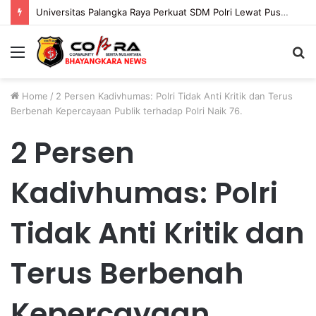
Universitas Palangka Raya Perkuat SDM Polri Lewat Pusat Studi Kepolisian
Menu
S
fo
Home
/
2 Persen Kadivhumas: Polri Tidak Anti Kritik dan Terus
Berbenah Kepercayaan Publik terhadap Polri Naik 76.
2 Persen
Kadivhumas: Polri
Tidak Anti Kritik dan
Terus Berbenah
Kepercayaan