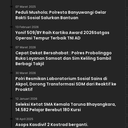
07 Maret 2025
Peduli Mushola; Polresta Banyuwangi Gelar
Bakti Sosial Salurkan Bantuan
13 Februari 2026
Yonif 509/BY Raih Kartika Award 2026Satgas
Operasi Tempur Terbaik TNI AD
07 Maret 2026
Cepat Dekat Bersahabat : Polres Probolinggo
Buka Layanan Samsat dan Sim Keliling Sambil
Berbagi Takjil
30 Maret 2026
Polri Resmikan Laboratorium Sosial Sains di
Akpol, Dorong Transformasi SDM dari Reaktif ke
Proaktif
12 Januari 2026
Seleksi Ketat SMA Kemala Taruna Bhayangkara,
14.582 Pelajar Berebut 180 Kursi
18 April 2025
Asops Kasdivif 2 Kostrad berganti.