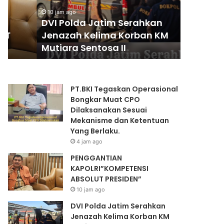
l
r
Kapolre
10 jam ago
d
e
DVI Polda Jatim Serahkan
Penggel
a
s
Jenazah Kelima Korban KM
Angsura
J
A
Mutiara Sentosa II
Juta Ru
a
r
t
y
i
o
m
B
PT.BKI Tegaskan Operasional
S
o
Bongkar Muat CPO
e
n
Dilaksanakan Sesuai
r
g
Mekanisme dan Ketentuan
a
k
Yang Berlaku.
h
a
4 jam ago
k
r
a
M
PENGGANTIAN
n
o
KAPOLRI”KOMPETENSI
J
d
ABSOLUT PRESIDEN”
e
u
10 jam ago
n
s
DVI Polda Jatim Serahkan
a
P
Jenazah Kelima Korban KM
z
e