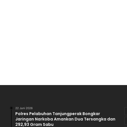
N
S
I
A
B
S
O
L
U
T
P
R
E
S
I
D
E
N
22 Juni 2026
”
Polres Pelabuhan Tanjungperak Bongkar
Jaringan Narkoba Amankan Dua Tersangka dan
292,93 Gram Sabu