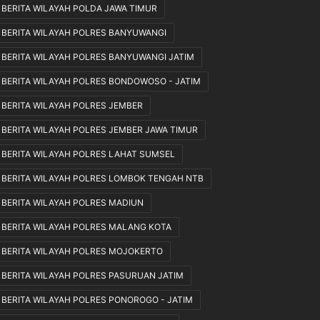
BERITA WILAYAH POLDA JAWA TIMUR
a
s
S
u
BERITA WILAYAH POLRES BANYUWANGI
e
r
BERITA WILAYAH POLRES BANYUWANGI JATIM
n
a
t
n
BERITA WILAYAH POLRES BONDOWOSO - JATIM
o
N
s
a
BERITA WILAYAH POLRES JEMBER
a
s
BERITA WILAYAH POLRES JEMBER JAWA TIMUR
I
a
I
b
BERITA WILAYAH POLRES LAHAT SUMSEL
a
BERITA WILAYAH POLRES LOMBOK TENGAH NTB
h
R
BERITA WILAYAH POLRES MADIUN
a
i
BERITA WILAYAH POLRES MALANG KOTA
b
BERITA WILAYAH POLRES MOJOKERTO
R
a
BERITA WILAYAH POLRES PASURUAN JATIM
t
u
BERITA WILAYAH POLRES PONOROGO - JATIM
s