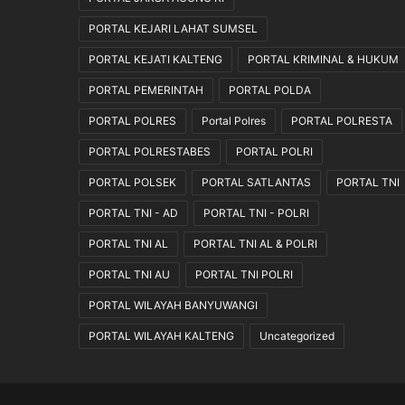
K
PORTAL KEJARI LAHAT SUMSEL
e
t
PORTAL KEJATI KALTENG
PORTAL KRIMINAL & HUKUM
e
n
PORTAL PEMERINTAH
PORTAL POLDA
t
PORTAL POLRES
Portal Polres
PORTAL POLRESTA
u
a
PORTAL POLRESTABES
PORTAL POLRI
n
PORTAL POLSEK
PORTAL SATLANTAS
PORTAL TNI
Y
a
PORTAL TNI - AD
PORTAL TNI - POLRI
n
g
PORTAL TNI AL
PORTAL TNI AL & POLRI
B
PORTAL TNI AU
PORTAL TNI POLRI
e
r
PORTAL WILAYAH BANYUWANGI
l
a
PORTAL WILAYAH KALTENG
Uncategorized
k
u
.