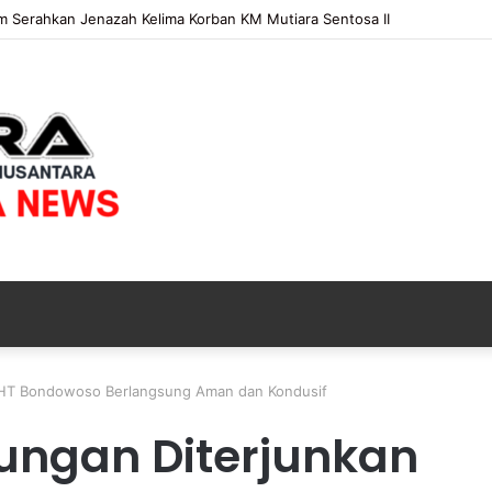
im Serahkan Jenazah Kelima Korban KM Mutiara Sentosa II
PSHT Bondowoso Berlangsung Aman dan Kondusif
P
E
ungan Diterjunkan
N
G
G