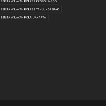
BERITA WILAYAH POLRES PROBOLINGGO
a
n
BERITA WILAYAH POLRES TANJUNGPERAK
J
BERITA WILAYAH POLRI JAKARTA
u
t
a
R
u
p
i
a
h