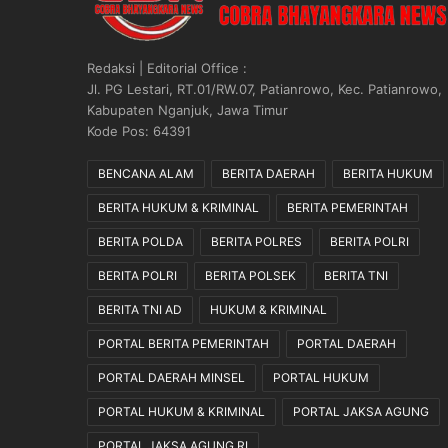
k
a
n
Redaksi | Editorial Office :
S
Jl. PG Lestari, RT.01/RW.07, Patianrowo, Kec. Patianrowo,
e
Kabupaten Nganjuk, Jawa Timur
s
Kode Pos: 64391
u
a
BENCANA ALAM
BERITA DAERAH
BERITA HUKUM
i
BERITA HUKUM & KRIMINAL
BERITA PEMERINTAH
M
e
BERITA POLDA
BERITA POLRES
BERITA POLRI
k
a
BERITA POLRI
BERITA POLSEK
BERITA TNI
n
BERITA TNI AD
HUKUM & KRIMINAL
i
s
PORTAL BERITA PEMERINTAH
PORTAL DAERAH
m
e
PORTAL DAERAH MINSEL
PORTAL HUKUM
d
PORTAL HUKUM & KRIMINAL
PORTAL JAKSA AGUNG
a
n
PORTAL JAKSA AGUNG RI