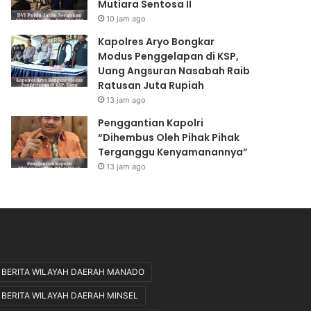
Mutiara Sentosa II
a
n
h
g
10 jam ago
K
g
Kapolres Aryo Bongkar
e
e
Modus Penggelapan di KSP,
l
l
Uang Angsuran Nasabah Raib
i
a
Ratusan Juta Rupiah
m
p
13 jam ago
a
a
K
n
Penggantian Kapolri
o
d
“Dihembus Oleh Pihak Pihak
r
i
Terganggu Kenyamanannya”
b
K
13 jam ago
a
S
n
P
K
,
M
U
M
a
u
n
t
g
BERITA WILAYAH DAERAH MANADO
i
A
BERITA WILAYAH DAERAH MINSEL
a
n
r
g