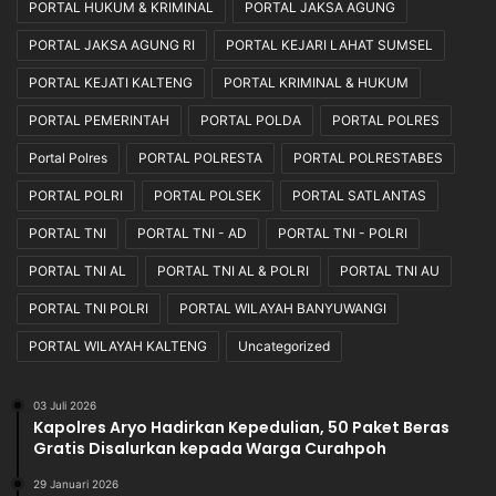
PORTAL HUKUM & KRIMINAL
PORTAL JAKSA AGUNG
e
o
d
n
PORTAL JAKSA AGUNG RI
PORTAL KEJARI LAHAT SUMSEL
a
t
u
o
PORTAL KEJATI KALTENG
PORTAL KRIMINAL & HUKUM
l
h
PORTAL PEMERINTAH
PORTAL POLDA
PORTAL POLRES
a
N
t
y
Portal Polres
PORTAL POLRESTA
PORTAL POLRESTABES
a
a
n
t
PORTAL POLRI
PORTAL POLSEK
PORTAL SATLANTAS
N
a
PORTAL TNI
PORTAL TNI - AD
PORTAL TNI - POLRI
K
R
PORTAL TNI AL
PORTAL TNI AL & POLRI
PORTAL TNI AU
I
PORTAL TNI POLRI
PORTAL WILAYAH BANYUWANGI
PORTAL WILAYAH KALTENG
Uncategorized
03 Juli 2026
Kapolres Aryo Hadirkan Kepedulian, 50 Paket Beras
Gratis Disalurkan kepada Warga Curahpoh
29 Januari 2026