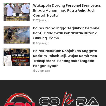
r
n
Wakapolri Dorong Personel Berinovasi,
m
e
Bripda Muhammad Putra Aulia Jadi
e
l
Contoh Nyata
d
B
1
e
17 jam ago
/
r
Polres Probolinggo Terjunkan Personel
R
i
Bantu Padamkan Kebakaran Hutan di
o
n
Gunung Bromo
k
o
17 jam ago
e
v
t
a
Polres Pasuruan Nonjobkan Anggota
K
s
Reskrim Polsek Beji, Wujud Komitmen
o
i
Transparansi Penanganan Dugaan
s
,
Penganiayaan
t
B
20 jam ago
r
r
a
i
d
p
A
d
s
a
a
M
h
u