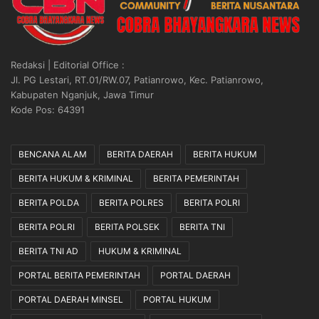
K
h
e
a
s
m
i
m
Redaksi | Editorial Office :
a
a
Jl. PG Lestari, RT.01/RW.07, Patianrowo, Kec. Patianrowo,
p
d
Kabupaten Nganjuk, Jawa Timur
a
P
Kode Pos: 64391
n
u
P
t
r
r
BENCANA ALAM
BERITA DAERAH
BERITA HUKUM
a
a
j
A
BERITA HUKUM & KRIMINAL
BERITA PEMERINTAH
u
u
BERITA POLDA
BERITA POLRES
BERITA POLRI
r
l
i
i
BERITA POLRI
BERITA POLSEK
BERITA TNI
t
a
J
J
BERITA TNI AD
HUKUM & KRIMINAL
a
a
PORTAL BERITA PEMERINTAH
PORTAL DAERAH
g
d
a
i
PORTAL DAERAH MINSEL
PORTAL HUKUM
K
C