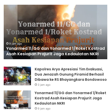
Y
W
o
a
n
k
a
a
r
p
m
o
e
l
d
r
9 jam ago
Yonarmed 11/GG dan Yonarmed 1/Roket Kostrad
1
i
Asah Kesiapan Prajurit Jaga Kedaulatan NKRI
1
D
/
o
G
r
Kapolres Aryo Apresiasi Tim Evakuasi,
G
o
Dua Jenazah Gunung Piramid Berhasil
d
n
Dibawa ke RS Bhayangkara Bondowoso
a
g
3 jam ago
n
P
Y
e
Yonarmed 11/GG dan Yonarmed 1/Roket
o
r
Kostrad Asah Kesiapan Prajurit Jaga
n
s
Kedaulatan NKRI
a
o
9 jam ago