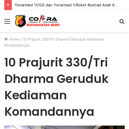
Yonarmed 11/GG dan Yonarmed 1/Roket Kostrad Asah Kesiapan Prajurit Jaga Kedaulatan NKRI
Menu
S
fo
Home
/
10 Prajurit 330/Tri Dharma Geruduk Kediaman
Komandannya
10 Prajurit 330/Tri
Dharma Geruduk
Kediaman
Komandannya